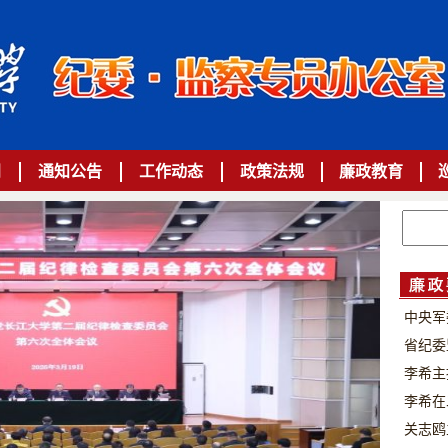
闻
通知公告
工作动态
政策法规
廉政教育
中央军
省纪委
李希主
李希在
关志鸥