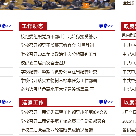
全国党
1
2
3
4
5
更多>>
更多>>
党内制
校纪委组织党员干部赴江北监狱接受警示
学校召开领导干部警示教育会 刘勇胜讲
中共中
学校召开2025年度政治生态分析研判工作
中华人
校纪委二届六次全会召开
中共中
学校纪委、监察专员办公室在省纪委监委
中共中
学校召开落实立德树人根本任务工作部署
中共中
奋力谱写特色高水平大学建设新篇章 王
中华人
更多>>
更多>>
巡察工作
以案
学校召开二届党委巡察工作领导小组第9次会议
2月全
学校召开二届党委第五轮巡察工作动员部署会
202
学校二届党委第四轮巡察完成情况反馈
省纪委